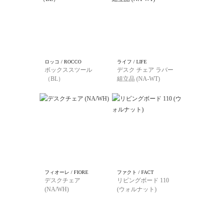
ロッコ / ROCCO
ライフ / LIFE
ボックススツール
デスク チェア ラバー
（BL）
組立品 (NA-WT)
フィオーレ / FIORE
ファクト / FACT
デスクチェア
リビングボード 110
(NA/WH)
(ウォルナット)