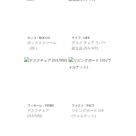
ロッコ / ROCCO
ライフ / LIFE
ボックススツール
デスク チェア ラバー
（BL）
組立品 (NA-WT)
フィオーレ / FIORE
ファクト / FACT
デスクチェア
リビングボード 110
(NA/WH)
(ウォルナット)