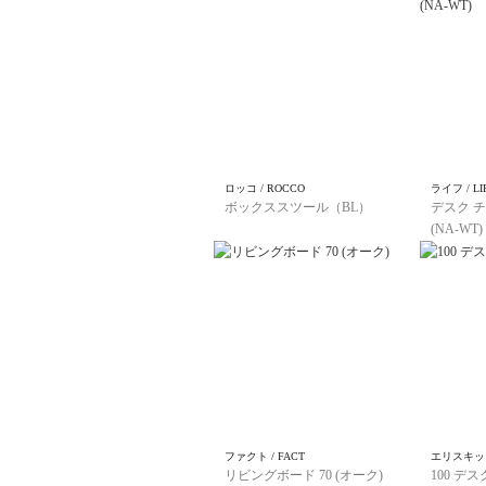
ロッコ / ROCCO
ライフ / LI
ボックススツール（BL）
デスク チ
(NA-WT)
ファクト / FACT
エリスキッズ 
リビングボード 70 (オーク)
100 デス