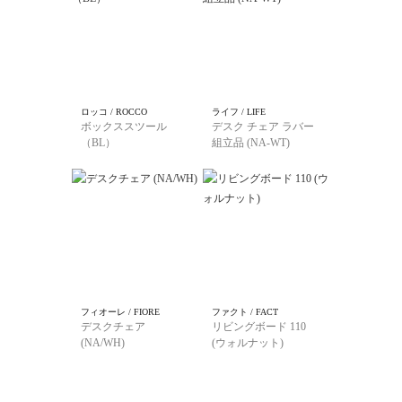
ロッコ / ROCCO
ライフ / LIFE
ボックススツール
デスク チェア ラバー
（BL）
組立品 (NA-WT)
フィオーレ / FIORE
ファクト / FACT
デスクチェア
リビングボード 110
(NA/WH)
(ウォルナット)