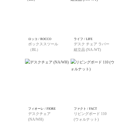
ロッコ / ROCCO
ライフ / LIFE
ボックススツール
デスク チェア ラバー
（BL）
組立品 (NA-WT)
フィオーレ / FIORE
ファクト / FACT
デスクチェア
リビングボード 110
(NA/WH)
(ウォルナット)