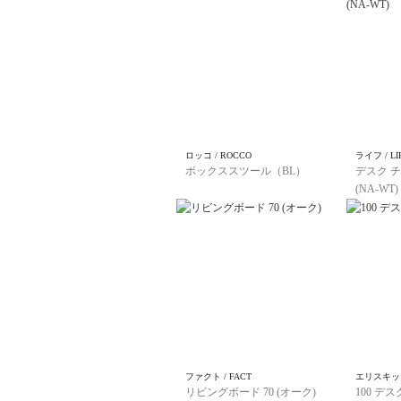
ロッコ / ROCCO
ライフ / LI
ボックススツール（BL）
デスク チ
(NA-WT)
ファクト / FACT
エリスキッズ 
リビングボード 70 (オーク)
100 デス