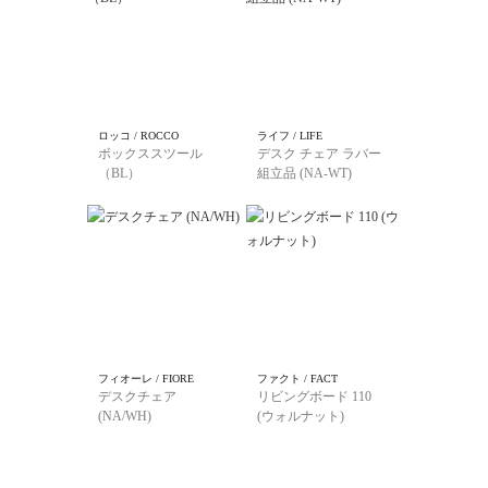
ロッコ / ROCCO
ライフ / LIFE
ボックススツール
デスク チェア ラバー
（BL）
組立品 (NA-WT)
フィオーレ / FIORE
ファクト / FACT
デスクチェア
リビングボード 110
(NA/WH)
(ウォルナット)