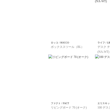
ロッコ / ROCCO
ライフ / LI
ボックススツール（BL）
デスク チ
(NA-WT)
ファクト / FACT
エリスキッズ 
リビングボード 70 (オーク)
100 デス