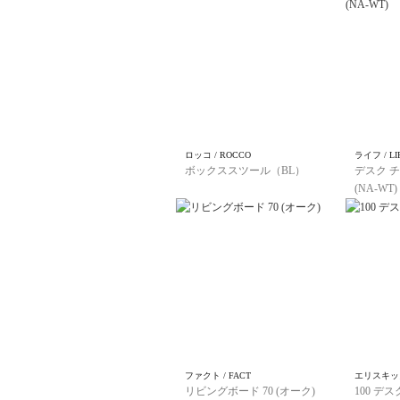
ロッコ / ROCCO
ライフ / LI
ボックススツール（BL）
デスク チ
(NA-WT)
ファクト / FACT
エリスキッズ 
リビングボード 70 (オーク)
100 デス